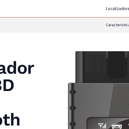
Localizador
Caracteristic
ador
BD
oth