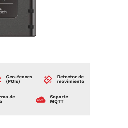
Geo-fences
Detector de
(POIs)
movimiento
rma de
Soporte
a
MQTT