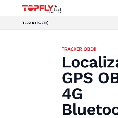
TLD2-D (4G LTE)
TRACKER OBDII
Localiz
GPS O
4G
Blueto