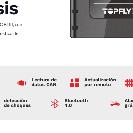
is
 OBDII, con
ostico del
Lectura de
Actualización
datos CAN
por remoto
detección
Bluetooth
Ala
de choques
4.0
grú