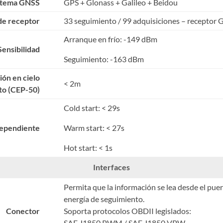
stema GNSS
GPS + Glonass + Galileo + Beidou
de receptor
33 seguimiento / 99 adquisiciones – receptor 
Arranque en frío: -149 dBm
Sensibilidad
Seguimiento: -163 dBm
ión en cielo
< 2m
to (CEP-50)
Cold start: < 29s
ependiente
Warm start: < 27s
Hot start: < 1s
Interfaces
Permita que la información se lea desde el pu
energía de seguimiento.
Conector
Soporta protocolos OBDII legislados:
SAE J1850 PWM / SAE J1850 VPW