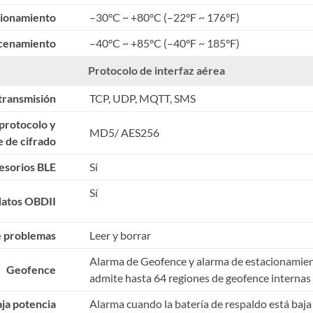
cionamiento
–
30°C ~ +80°C (
–
22°F ~ 176°F)
cenamiento
–
40°C ~ +85°C (
–
40°F ~ 185°F)
Protocolo de interfaz aérea
transmisión
TCP, UDP, MQTT, SMS
protocolo y
MD5/ AES256
 de cifrado
esorios BLE
Sí
Sí
datos OBDII
e problemas
Leer y borrar
Alarma de Geofence y alarma de estacionamie
Geofence
admite hasta 64 regiones de geofence internas
ja potencia
Alarma cuando la batería de respaldo está baja