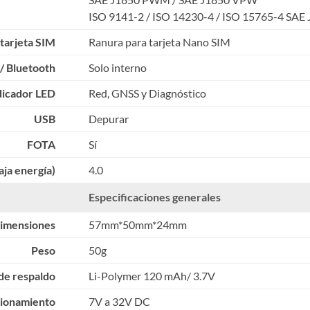
ISO 9141-2 / ISO 14230-4 / ISO 15765-4 SAE 
tarjeta SIM
Ranura para tarjeta Nano SIM
/ Bluetooth
Solo interno
dicador LED
Red, GNSS y Diagnóstico
USB
Depurar
FOTA
Sí
aja energía)
4.0
Especificaciones generales
imensiones
57mm*50mm*24mm
Peso
50g
 de respaldo
Li-Polymer 120 mAh/ 3.7V
cionamiento
7V a 32V DC