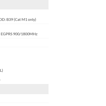
D: B39 (Cat M1 only)
6 EGPRS 900/1800MHz
)
L)
)