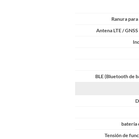
Ranura para 
Antena LTE / GNSS 
In
BLE (Bluetooth de b
D
batería
Tensión de fun