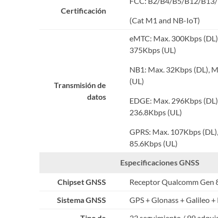
FCC: B2/B4/B5/B12/B13
Certificación
(Cat M1 and NB-IoT)
eMTC: Max. 300Kbps (DL)
375Kbps (UL)
NB1: Max. 32Kbps (DL), 
(UL)
Transmisión de
datos
EDGE: Max. 296Kbps (DL)
236.8Kbps (UL)
GPRS: Max. 107Kbps (DL),
85.6Kbps (UL)
Especificaciones GNSS
Chipset GNSS
Receptor Qualcomm Gen 
Sistema GNSS
GPS + Glonass + Galileo +
Tipo de
33 seguimiento / 99 adquis