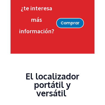
¿te interesa
más
Comprar
información?
El localizador
portátil y
versátil